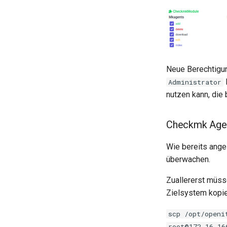
Neue Berechtigu
Administrator
nutzen kann, die
Checkmk Agent
Wie bereits ang
überwachen.
Zuallererst müs
Zielsystem kopie
scp /opt/openi
root@172.16.16