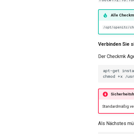
Alle Checkmk
/opt/openitc/ch
Verbinden Sie 
Der Checkmk Agen
apt-get insta
Sicherheitsh
Standardmäßig ver
Als Nächstes müs