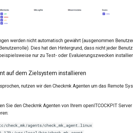
ngen werden nicht automatisch gewährt (ausgenommen Benutzer
Benutzerrolle). Dies hat den Hintergrund, dass nicht jeder Benut
 beispielsweise nur zu Test- oder Evaluierungszwecken installier
 auf dem Zielsystem installieren
esprochen, nutzen wir den Checkmk Agenten um das Remote Sy
sen Sie den Checkmk Agenten von Ihrem openITCOCKPIT Server 
ren:
tc/check_mk/agents/check_mk_agent.linux
6.179:/usr/local/bin/check_mk_agent