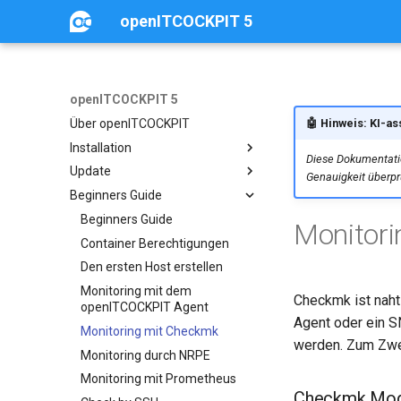
openITCOCKPIT 5
openITCOCKPIT 5
🤖 Hinweis: KI-ass
Über openITCOCKPIT
Installation
Diese Dokumentatio
Update
Installation
Genauigkeit überprü
Beginners Guide
Docker
Allgemeines Update
Update Ubuntu Bionic auf Focal
Beginners Guide
Monitor
Update Ubuntu Focal auf
Container Berechtigungen
Jammy
Den ersten Host erstellen
Update Ubuntu Jammy auf
Monitoring mit dem
Checkmk ist naht
Noble
openITCOCKPIT Agent
Agent oder ein S
Update Debian Buster auf
Monitoring mit Checkmk
Bullseye
werden. Zum Zwec
Monitoring durch NRPE
Update Debian Bullseye auf
Monitoring mit Prometheus
Bookworm
Checkmk Modu