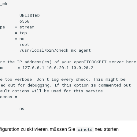
_mk

      = UNLISTED

      = 6556

pe    = stream

      = tcp

      = no

      = root

      = /usr/local/bin/check_mk_agent

re the IP address(es) of your openITCOCKPIT server here:
m      = 127.0.0.1 10.0.20.1 10.0.20.2

e too verbose. Don't log every check. This might be

ed out for debugging. If this option is commented out

ault options will be used for this service.

ccess =

      = no

iguration zu aktivieren, müssen Sie
neu starten:
xinetd