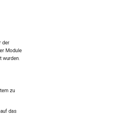
 der
zer Module
t wurden.
stem zu
auf das