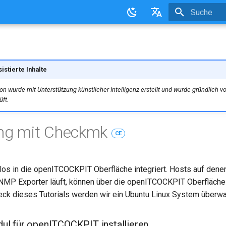
Suche wird in
de - Deutsch
en - English
istierte Inhalte
n wurde mit Unterstützung künstlicher Intelligenz erstellt und wurde gründlich 
ft.
ing mit Checkmk
CE
los in die openITCOCKPIT Oberfläche integriert. Hosts auf den
NMP Exporter läuft, können über die openITCOCKPIT Oberfläche
k dieses Tutorials werden wir ein Ubuntu Linux System überw
l für openITCOCKPIT installieren